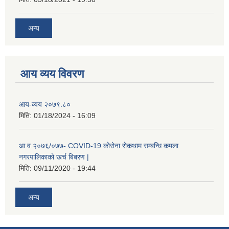
अन्य
आय व्यय विवरण
रोजगार तथा स्वरोजगार परियोजना(YEEP) संचालनमा शिप तालिमको लागि छोटो सुची प्रकाशन सम्बन्धि सूचना ।
आय-व्यय २०७९.८०
मिति:
01/18/2024 - 16:09
रोजगार तथा स्वरोजगार बनाउने नि:शुल्क सिपमुलक तालिमको लागि आवेदन दिने सम्बन्धि सूचना ।
आ.व.२०७६/०७७- COVID-19 कोरोना रोकथाम सम्बन्धि कमला
नगरपालिकाको खर्च बिबरण |
रोजगार तथा स्वरोजगार सम्बन्धि तालिमको लागि छनौट सूचना सम्बन्धमा
मिति:
09/11/2020 - 19:44
अन्य
श्री रामको नवनिर्मित मन्दिरमा प्राण प्रतिष्ठामा दिपावली मनाउने सम्बन्धमा ।