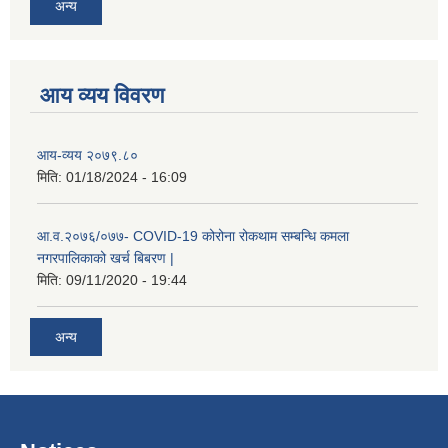
अन्य
आय व्यय विवरण
आय-व्यय २०७९.८०
मिति:
01/18/2024 - 16:09
रोजगार तथा स्वरोजगार परियोजना(YEEP) संचालनमा शिप तालिमको लागि छोटो सुची प्रकाशन सम्बन्धि सूचना ।
आ.व.२०७६/०७७- COVID-19 कोरोना रोकथाम सम्बन्धि कमला
नगरपालिकाको खर्च बिबरण |
रोजगार तथा स्वरोजगार बनाउने नि:शुल्क सिपमुलक तालिमको लागि आवेदन दिने सम्बन्धि सूचना ।
मिति:
09/11/2020 - 19:44
रोजगार तथा स्वरोजगार सम्बन्धि तालिमको लागि छनौट सूचना सम्बन्धमा
अन्य
श्री रामको नवनिर्मित मन्दिरमा प्राण प्रतिष्ठामा दिपावली मनाउने सम्बन्धमा ।