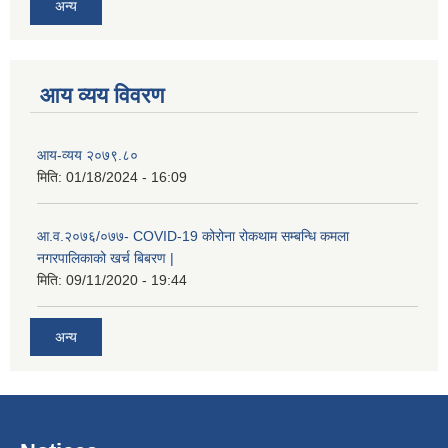
अन्य
आय व्यय विवरण
आय-व्यय २०७९.८०
मिति:
01/18/2024 - 16:09
रोजगार तथा स्वरोजगार परियोजना(YEEP) संचालनमा शिप तालिमको लागि छोटो सुची प्रकाशन सम्बन्धि सूचना ।
आ.व.२०७६/०७७- COVID-19 कोरोना रोकथाम सम्बन्धि कमला
नगरपालिकाको खर्च बिबरण |
रोजगार तथा स्वरोजगार बनाउने नि:शुल्क सिपमुलक तालिमको लागि आवेदन दिने सम्बन्धि सूचना ।
मिति:
09/11/2020 - 19:44
रोजगार तथा स्वरोजगार सम्बन्धि तालिमको लागि छनौट सूचना सम्बन्धमा
अन्य
श्री रामको नवनिर्मित मन्दिरमा प्राण प्रतिष्ठामा दिपावली मनाउने सम्बन्धमा ।