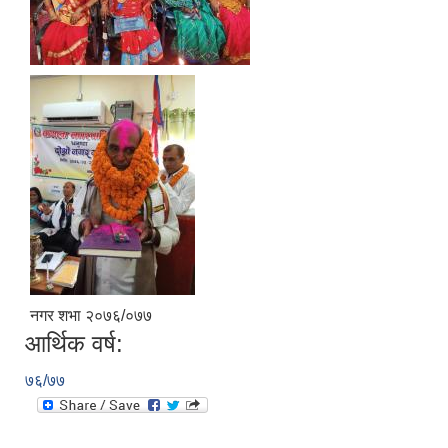
अनुदानको अवसरका लागि अभिरुचीको प्रस्तावना (EOI) सम्बन्धि सूचना !
नगर शभा २०७६/०७७
आर्थिक वर्ष:
७६/७७