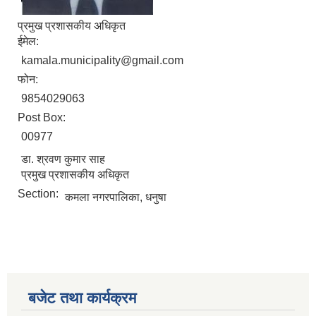
प्रमुख प्रशासकीय अधिकृत
ईमेल:
kamala.municipality@gmail.com
फोन:
9854029063
Post Box:
00977
डा. श्रवण कुमार साह
प्रमुख प्रशासकीय अधिकृत
Section:
कमला नगरपालिका, धनुषा
आ.व.२०७६/०७७- COVID-19 कोरोना रोकथाम सम्बन्धि कमला नगरपालिकाको खर्च बिबरण |
करोना रोकथाम अस्पतालको लागि आवेदकहरुको अन्तर्वार्ता सम्बन्धि सूचना |
बजेट तथा कार्यक्रम
रोजगार तथा स्वरोजगारमूलक सीप तालिमका लागि आवेदन आहवान गर्ने सम्बन्धि सूचना !
झोलुंगे पुल (Suspension Bridge) को आशय पत्र सम्बन्धि सूचना ।