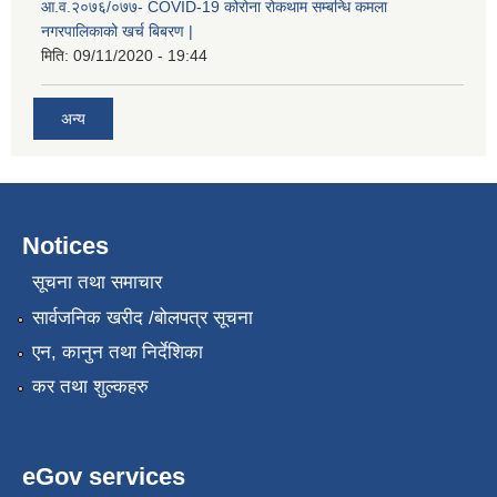
आ.व.२०७६/०७७- COVID-19 कोरोना रोकथाम सम्बन्धि कमला
नगरपालिकाको खर्च बिबरण |
मिति:
09/11/2020 - 19:44
अन्य
Notices
नगर प्रहरीको लिखित परीक्षाको नतिजा प्रकाशन सम्बन्धि जानकारी सम्बन्धमा ।
सूचना तथा समाचार
सार्वजनिक खरीद /बोलपत्र सूचना
एन, कानुन तथा निर्देशिका
कर तथा शुल्कहरु
eGov services