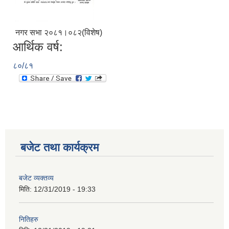
नगर सभा २०८१।०८२(विशेष)
आर्थिक वर्ष:
८०/८१
बजेट तथा कार्यक्रम
आ.व.२०७६/०७७- COVID-19 कोरोना रोकथाम सम्बन्धि कमला नगरपालिकाको खर्च बिबरण |
बजेट व्यक्तव्य
करोना रोकथाम अस्पतालको लागि आवेदकहरुको अन्तर्वार्ता सम्बन्धि सूचना |
मिति:
12/31/2019 - 19:33
रोजगार तथा स्वरोजगारमूलक सीप तालिमका लागि आवेदन आहवान गर्ने सम्बन्धि सूचना !
नितिहरु
झोलुंगे पुल (Suspension Bridge) को आशय पत्र सम्बन्धि सूचना ।