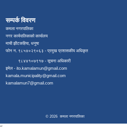
सम्पर्क विवरण
कमला नगरपालिका
नगर कार्यपालिकाको कार्यालय
माची झीटकहिया, धनुषा
फोन न‌. ९८५४०२९०६३ - प्रमुख प्रशासकीय अधिकृत
रोजगार तथा स्वरोजगार परियोजना(YEEP) संचालनमा शिप तालिमको लागि छोटो सुची प्रकाशन सम्बन्धि सूचना ।
९८४४१०७९१७ - सूचना अधिकारी
इमेल -
ito.kamalamun@gmail.com
रोजगार तथा स्वरोजगार बनाउने नि:शुल्क सिपमुलक तालिमको लागि आवेदन दिने सम्बन्धि सूचना ।
kamala.municipality@gmail.com
kamalamun7@gmail.com
रोजगार तथा स्वरोजगार सम्बन्धि तालिमको लागि छनौट सूचना सम्बन्धमा
श्री रामको नवनिर्मित मन्दिरमा प्राण प्रतिष्ठामा दिपावली मनाउने सम्बन्धमा ।
© 2026 कमला नगरपालिका
//