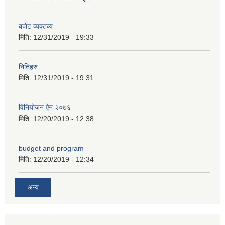
बजेट व्यक्तव्य
मिति:
12/31/2019 - 19:33
नितिहरु
मिति:
12/31/2019 - 19:31
विनियोजन ऐन २०७६
मिति:
12/20/2019 - 12:38
आ.व.२०७६/०७७- COVID-19 कोरोना रोकथाम सम्बन्धि कमला नगरपालिकाको खर्च बिबरण |
budget and program
मिति:
12/20/2019 - 12:34
करोना रोकथाम अस्पतालको लागि आवेदकहरुको अन्तर्वार्ता सम्बन्धि सूचना |
अन्य
रोजगार तथा स्वरोजगारमूलक सीप तालिमका लागि आवेदन आहवान गर्ने सम्बन्धि सूचना !
झोलुंगे पुल (Suspension Bridge) को आशय पत्र सम्बन्धि सूचना ।