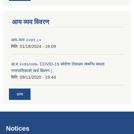
आय व्यय विवरण
आय-व्यय २०७९.८०
मिति:
01/18/2024 - 16:09
रोजगार तथा स्वरोजगार परियोजना(YEEP) संचालनमा शिप तालिमको लागि छोटो सुची प्रकाशन सम्बन्धि सूचना ।
आ.व.२०७६/०७७- COVID-19 कोरोना रोकथाम सम्बन्धि कमला
नगरपालिकाको खर्च बिबरण |
मिति:
09/11/2020 - 19:44
रोजगार तथा स्वरोजगार बनाउने नि:शुल्क सिपमुलक तालिमको लागि आवेदन दिने सम्बन्धि सूचना ।
अन्य
रोजगार तथा स्वरोजगार सम्बन्धि तालिमको लागि छनौट सूचना सम्बन्धमा
श्री रामको नवनिर्मित मन्दिरमा प्राण प्रतिष्ठामा दिपावली मनाउने सम्बन्धमा ।
Notices