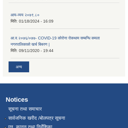
आय-व्यय २०७९.८०
मिति:
01/18/2024 - 16:09
आ.व.२०७६/०७७- COVID-19 कोरोना रोकथाम सम्बन्धि कमला
नगरपालिकाको खर्च बिबरण |
मिति:
09/11/2020 - 19:44
अन्य
नगर प्रहरीको लिखित परीक्षाको नतिजा प्रकाशन सम्बन्धि जानकारी सम्बन्धमा ।
Notices
सूचना तथा समाचार
सार्वजनिक खरीद /बोलपत्र सूचना
एन, कानुन तथा निर्देशिका