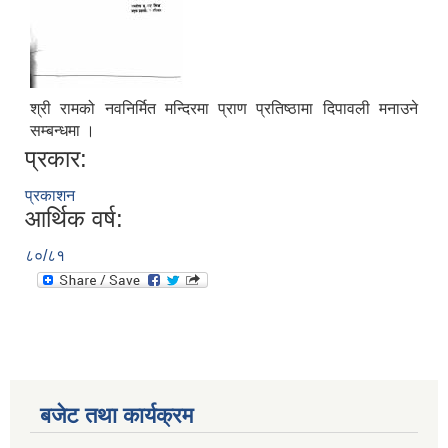
श्री रामको नवनिर्मित मन्दिरमा प्राण प्रतिष्ठामा दिपावली मनाउने
सम्बन्धमा ।
प्रकार:
प्रकाशन
आर्थिक वर्ष:
८०/८१
आ.व.२०७६/०७७- COVID-19 कोरोना रोकथाम सम्बन्धि कमला नगरपालिकाको खर्च बिबरण |
करोना रोकथाम अस्पतालको लागि आवेदकहरुको अन्तर्वार्ता सम्बन्धि सूचना |
बजेट तथा कार्यक्रम
रोजगार तथा स्वरोजगारमूलक सीप तालिमका लागि आवेदन आहवान गर्ने सम्बन्धि सूचना !
झोलुंगे पुल (Suspension Bridge) को आशय पत्र सम्बन्धि सूचना ।