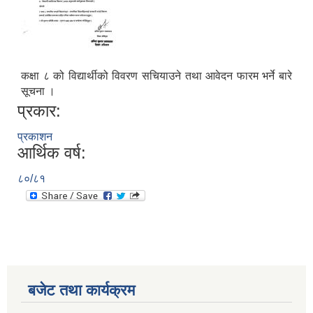
कक्षा ८ को विद्यार्थीको विवरण सचियाउने तथा आवेदन फारम भर्ने बारे
सूचना ।
प्रकार:
प्रकाशन
आर्थिक वर्ष:
८०/८१
आ.व.२०७६/०७७- COVID-19 कोरोना रोकथाम सम्बन्धि कमला नगरपालिकाको खर्च बिबरण |
करोना रोकथाम अस्पतालको लागि आवेदकहरुको अन्तर्वार्ता सम्बन्धि सूचना |
बजेट तथा कार्यक्रम
रोजगार तथा स्वरोजगारमूलक सीप तालिमका लागि आवेदन आहवान गर्ने सम्बन्धि सूचना !
झोलुंगे पुल (Suspension Bridge) को आशय पत्र सम्बन्धि सूचना ।