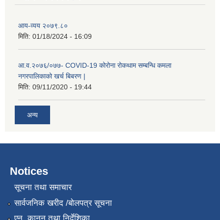
आय-व्यय २०७९.८०
मिति:
01/18/2024 - 16:09
आ.व.२०७६/०७७- COVID-19 कोरोना रोकथाम सम्बन्धि कमला
नगरपालिकाको खर्च बिबरण |
मिति:
09/11/2020 - 19:44
अन्य
नगर प्रहरीको लिखित परीक्षाको नतिजा प्रकाशन सम्बन्धि जानकारी सम्बन्धमा ।
Notices
सूचना तथा समाचार
सार्वजनिक खरीद /बोलपत्र सूचना
एन, कानुन तथा निर्देशिका