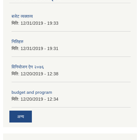
बजेट व्यक्तव्य
मिति:
12/31/2019 - 19:33
नितिहरु
मिति:
12/31/2019 - 19:31
विनियोजन ऐन २०७६
मिति:
12/20/2019 - 12:38
आ.व.२०७६/०७७- COVID-19 कोरोना रोकथाम सम्बन्धि कमला नगरपालिकाको खर्च बिबरण |
budget and program
मिति:
12/20/2019 - 12:34
करोना रोकथाम अस्पतालको लागि आवेदकहरुको अन्तर्वार्ता सम्बन्धि सूचना |
अन्य
रोजगार तथा स्वरोजगारमूलक सीप तालिमका लागि आवेदन आहवान गर्ने सम्बन्धि सूचना !
झोलुंगे पुल (Suspension Bridge) को आशय पत्र सम्बन्धि सूचना ।