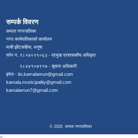
सम्पर्क विवरण
कमला नगरपालिका
नगर कार्यपालिकाको कार्यालय
माची झीटकहिया, धनुषा
फोन न‌. ९८५४०२९०६३ - प्रमुख प्रशासकीय अधिकृत
रोजगार तथा स्वरोजगार परियोजना(YEEP) संचालनमा शिप तालिमको लागि छोटो सुची प्रकाशन सम्बन्धि सूचना ।
९८४४१०७९१७ - सूचना अधिकारी
इमेल -
ito.kamalamun@gmail.com
रोजगार तथा स्वरोजगार बनाउने नि:शुल्क सिपमुलक तालिमको लागि आवेदन दिने सम्बन्धि सूचना ।
kamala.municipality@gmail.com
kamalamun7@gmail.com
रोजगार तथा स्वरोजगार सम्बन्धि तालिमको लागि छनौट सूचना सम्बन्धमा
श्री रामको नवनिर्मित मन्दिरमा प्राण प्रतिष्ठामा दिपावली मनाउने सम्बन्धमा ।
© 2026 कमला नगरपालिका
//