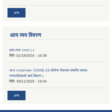
अन्य
आय व्यय विवरण
रोजगार तथा स्वरोजगार परियोजना(YEEP) संचालनमा शिप तालिमको लागि छोटो सुची प्रकाशन सम्बन्धि सूचना ।
आय-व्यय २०७९.८०
मिति:
01/18/2024 - 16:09
रोजगार तथा स्वरोजगार बनाउने नि:शुल्क सिपमुलक तालिमको लागि आवेदन दिने सम्बन्धि सूचना ।
आ.व.२०७६/०७७- COVID-19 कोरोना रोकथाम सम्बन्धि कमला
नगरपालिकाको खर्च बिबरण |
रोजगार तथा स्वरोजगार सम्बन्धि तालिमको लागि छनौट सूचना सम्बन्धमा
मिति:
09/11/2020 - 19:44
अन्य
श्री रामको नवनिर्मित मन्दिरमा प्राण प्रतिष्ठामा दिपावली मनाउने सम्बन्धमा ।