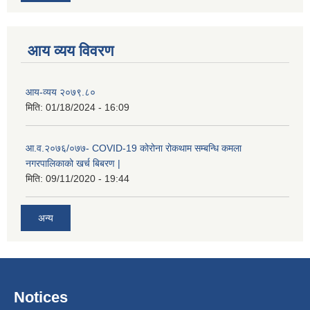
आय व्यय विवरण
आय-व्यय २०७९.८०
मिति:
01/18/2024 - 16:09
रोजगार तथा स्वरोजगार परियोजना(YEEP) संचालनमा शिप तालिमको लागि छोटो सुची प्रकाशन सम्बन्धि सूचना ।
आ.व.२०७६/०७७- COVID-19 कोरोना रोकथाम सम्बन्धि कमला
नगरपालिकाको खर्च बिबरण |
मिति:
09/11/2020 - 19:44
रोजगार तथा स्वरोजगार बनाउने नि:शुल्क सिपमुलक तालिमको लागि आवेदन दिने सम्बन्धि सूचना ।
अन्य
रोजगार तथा स्वरोजगार सम्बन्धि तालिमको लागि छनौट सूचना सम्बन्धमा
श्री रामको नवनिर्मित मन्दिरमा प्राण प्रतिष्ठामा दिपावली मनाउने सम्बन्धमा ।
Notices