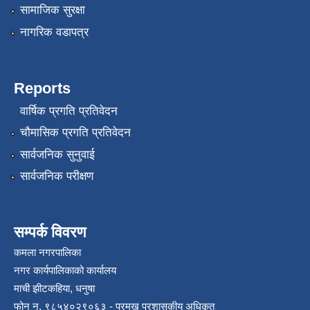
सामाजिक सुरक्षा
नागरिक वडापत्र
Reports
वार्षिक प्रगति प्रतिवेदन
चौमासिक प्रगति प्रतिवेदन
रोजगार तथा स्वरोजगार परियोजना(YEEP) संचालनमा शिप तालिमको लागि छोटो सुची प्रकाशन सम्बन्धि सूचना ।
सार्वजनिक सुनुवाई
सार्वजनिक परीक्षण
रोजगार तथा स्वरोजगार बनाउने नि:शुल्क सिपमुलक तालिमको लागि आवेदन दिने सम्बन्धि सूचना ।
रोजगार तथा स्वरोजगार सम्बन्धि तालिमको लागि छनौट सूचना सम्बन्धमा
सम्पर्क विवरण
कमला नगरपालिका
नगर कार्यपालिकाको कार्यालय
श्री रामको नवनिर्मित मन्दिरमा प्राण प्रतिष्ठामा दिपावली मनाउने सम्बन्धमा ।
माची झीटकहिया, धनुषा
फोन न‌. ९८५४०२९०६३ - प्रमुख प्रशासकीय अधिकृत