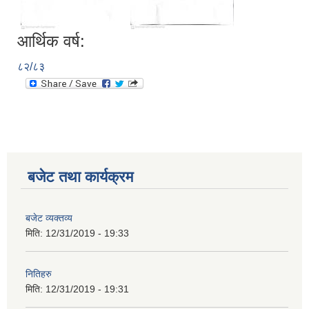
आर्थिक वर्ष:
८२/८३
बजेट तथा कार्यक्रम
आ.व.२०७६/०७७- COVID-19 कोरोना रोकथाम सम्बन्धि कमला नगरपालिकाको खर्च बिबरण |
बजेट व्यक्तव्य
मिति:
12/31/2019 - 19:33
करोना रोकथाम अस्पतालको लागि आवेदकहरुको अन्तर्वार्ता सम्बन्धि सूचना |
नितिहरु
मिति:
12/31/2019 - 19:31
रोजगार तथा स्वरोजगारमूलक सीप तालिमका लागि आवेदन आहवान गर्ने सम्बन्धि सूचना !
झोलुंगे पुल (Suspension Bridge) को आशय पत्र सम्बन्धि सूचना ।