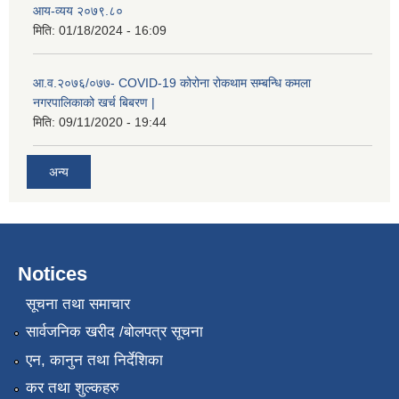
आय-व्यय २०७९.८०
मिति:
01/18/2024 - 16:09
आ.व.२०७६/०७७- COVID-19 कोरोना रोकथाम सम्बन्धि कमला
नगरपालिकाको खर्च बिबरण |
मिति:
09/11/2020 - 19:44
रोजगार तथा स्वरोजगार परियोजना(YEEP) संचालनमा शिप तालिमको लागि छोटो सुची प्रकाशन सम्बन्धि सूचना ।
अन्य
रोजगार तथा स्वरोजगार बनाउने नि:शुल्क सिपमुलक तालिमको लागि आवेदन दिने सम्बन्धि सूचना ।
Notices
रोजगार तथा स्वरोजगार सम्बन्धि तालिमको लागि छनौट सूचना सम्बन्धमा
सूचना तथा समाचार
सार्वजनिक खरीद /बोलपत्र सूचना
श्री रामको नवनिर्मित मन्दिरमा प्राण प्रतिष्ठामा दिपावली मनाउने सम्बन्धमा ।
एन, कानुन तथा निर्देशिका
कर तथा शुल्कहरु