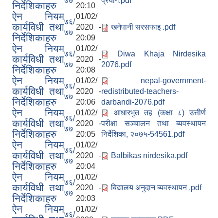
७७
प्रयोग.pdf
निर्देशिकाहरु
20:10
ऐन नियम
01/02/
७६/
कार्यविधी तथा
2020 -
खनेपानी सरसफाइ .pdf
७७
निर्देशिकाहरु
20:09
ऐन नियम
01/02/
७६/
Diwa Khaja Nirdesika
कार्यविधी तथा
2020 -
७७
2076.pdf
निर्देशिकाहरु
20:08
ऐन नियम
01/02/
nepal-government-
७६/
कार्यविधी तथा
2020 -
redistributed-teachers-
७७
निर्देशिकाहरु
20:06
darbandi-2076.pdf
ऐन नियम
01/02/
आधारभुत तह (कक्षा ८) उत्तीर्ण
७६/
कार्यविधी तथा
2020 -
परीक्षा सञ्चालन तथा ब्यवस्थापन
७७
निर्देशिकाहरु
20:05
निर्देशिका, २०७५-54561.pdf
आ.व.२०७६/०७७- COVID-19 कोरोना रोकथाम सम्बन्धि कमला नगरपालिकाको खर्च बिबरण |
ऐन नियम
01/02/
७६/
कार्यविधी तथा
2020 -
Balbikas nirdesika.pdf
७७
निर्देशिकाहरु
20:04
ऐन नियम
करोना रोकथाम अस्पतालको लागि आवेदकहरुको अन्तर्वार्ता सम्बन्धि सूचना |
01/02/
७६/
कार्यविधी तथा
2020 -
बिद्यालय अनुदान ब्यवस्थापन .pdf
७७
निर्देशिकाहरु
20:03
ऐन नियम
रोजगार तथा स्वरोजगारमूलक सीप तालिमका लागि आवेदन आहवान गर्ने सम्बन्धि सूचना !
01/02/
७६/
झोलुंगे पुल (Suspension Bridge) को आशय पत्र सम्बन्धि सूचना ।