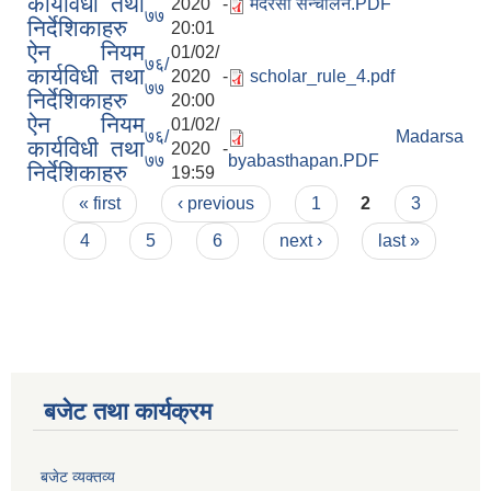
कार्यविधी तथा
2020 -
मदरसा सन्चालन.PDF
७७
निर्देशिकाहरु
20:01
ऐन नियम
01/02/
७६/
कार्यविधी तथा
2020 -
scholar_rule_4.pdf
७७
निर्देशिकाहरु
20:00
ऐन नियम
01/02/
७६/
Madarsa
कार्यविधी तथा
2020 -
अनुदानको अवसरका लागि अभिरुचीको प्रस्तावना (EOI) सम्बन्धि सूचना !
७७
byabasthapan.PDF
निर्देशिकाहरु
19:59
Pages
« first
‹ previous
1
2
3
4
5
6
next ›
last »
बजेट तथा कार्यक्रम
बजेट व्यक्तव्य