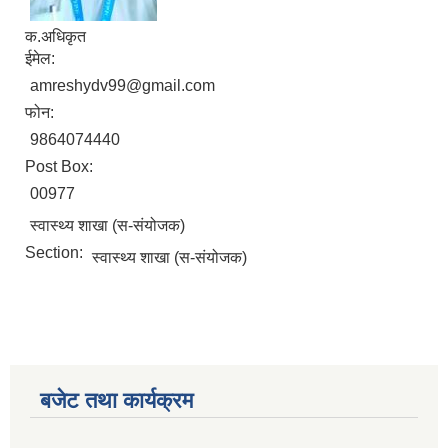
क.अधिकृत
ईमेल:
amreshydv99@gmail.com
फोन:
9864074440
Post Box:
00977
स्वास्थ्य शाखा (स-संयोजक)
Section:
स्वास्थ्य शाखा (स-संयोजक)
आ.व.२०७६/०७७- COVID-19 कोरोना रोकथाम सम्बन्धि कमला नगरपालिकाको खर्च बिबरण |
करोना रोकथाम अस्पतालको लागि आवेदकहरुको अन्तर्वार्ता सम्बन्धि सूचना |
बजेट तथा कार्यक्रम
रोजगार तथा स्वरोजगारमूलक सीप तालिमका लागि आवेदन आहवान गर्ने सम्बन्धि सूचना !
झोलुंगे पुल (Suspension Bridge) को आशय पत्र सम्बन्धि सूचना ।